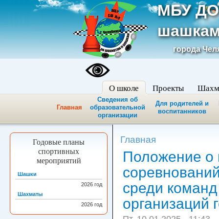
МБУ ДО
шашкам
города Чел
О школе
Проекты
Шахм
Сведения об
Для родителей и
Главная
образовательной
воспитанников
организации
Главная
Годовые планы
спортивных
Положение о
мероприятий
соревнований
Шашки
среди коман
2026
год
Шахматы
организаций 
2026
год