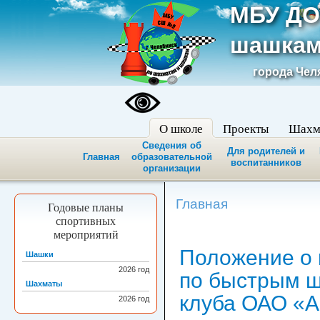
МБУ ДО
шашкам
города Чел
О школе
Проекты
Шахм
Сведения об
Для родителей и
Главная
образовательной
воспитанников
организации
Главная
Годовые планы
спортивных
мероприятий
Положение о 
Шашки
2026
год
по быстрым ш
Шахматы
клуба ОАО «А
2026
год