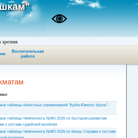
ашкам"
а зрения
Воспитательная
рея
работа
ахматам
риал
вые таблицы областных соревнований "Кубок Южного Урала" -
вые таблицы Чемпионата УрФО 2026 по быстрым шахматам.
ки о составе судейской коллегии
вые таблицы Чемпионата УрФО 2026 по блицу. Справки о составе
ской коллегии