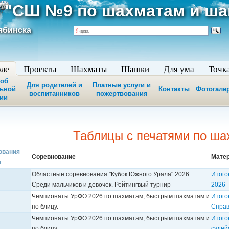
 "СШ №9 по шахматам и ш
ябинска
оле
Проекты
Шахматы
Шашки
Для ума
Точк
 об
Для родителей и
Платные услуги и
льной
Контакты
Фотогале
воспитанников
пожертвования
ии
Таблицы с печатями по ш
ования
Соревнование
Мате
Областные соревнования "Кубок Южного Урала" 2026.
Итого
Среди мальчиков и девочек. Рейтингвый турнир
2026
Чемпионаты УрФО 2026 по шахматам, быстрым шахматам и
Итого
по блицу.
Справ
Чемпионаты УрФО 2026 по шахматам, быстрым шахматам и
Итого
по блицу.
судей