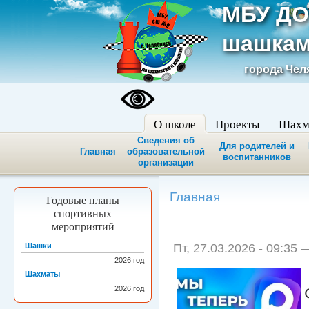
МБУ ДО
шашкам
города Чел
О школе
Проекты
Шахм
Сведения об
Для родителей и
Главная
образовательной
воспитанников
организации
Главная
Годовые планы
спортивных
мероприятий
Шашки
Пт, 27.03.2026 - 09:35 
2026
год
Шахматы
2026
год