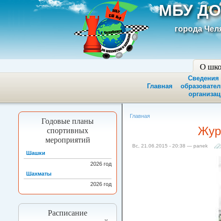
МБУ ДО
города Чел
О шк
Сведения
Главная
образовате
организац
Главная
Годовые планы
Жур
спортивных
мероприятий
Вс, 21.06.2015 - 20:38 — panek
Шашки
2026
год
Шахматы
2026
год
Расписание