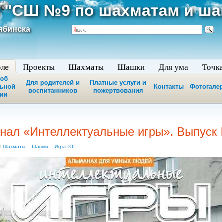
 "СШ №9 по шахматам и ш
ябинска
оле
Проекты
Шахматы
Шашки
Для ума
Точк
 об
Для родителей и
Платные услуги и
льной
Контакты
Фотогале
воспитанников
пожертвования
ии
нал «Интеллектуальные игры». Выпуск
Шахматы
Шашки
Игра ГО