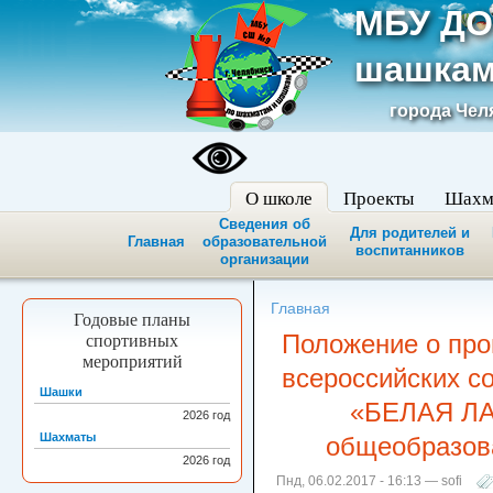
МБУ ДО
шашкам
города Чел
О школе
Проекты
Шахм
Сведения об
Для родителей и
Главная
образовательной
воспитанников
организации
Главная
Годовые планы
Положение о про
спортивных
мероприятий
всероссийских с
Шашки
«БЕЛАЯ ЛА
2026
год
Шахматы
общеобразов
2026
год
Пнд, 06.02.2017 - 16:13 — sofi