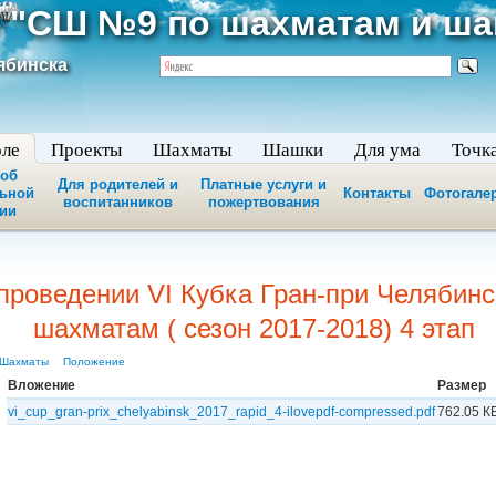
 "СШ №9 по шахматам и ш
ябинска
оле
Проекты
Шахматы
Шашки
Для ума
Точк
 об
Для родителей и
Платные услуги и
льной
Контакты
Фотогале
воспитанников
пожертвования
ии
проведении VI Кубка Гран-при Челябин
шахматам ( сезон 2017-2018) 4 этап
Шахматы
Положение
Вложение
Размер
vi_cup_gran-prix_chelyabinsk_2017_rapid_4-ilovepdf-compressed.pdf
762.05 К