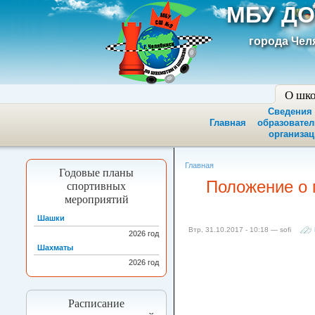
МБУ ДО
города Чел
О шк
Сведения
Главная
образовате
организац
Главная
Годовые планы
Положение о 
спортивных
мероприятий
Шашки
Втр, 31.10.2017 - 10:18 — sofi
2026
год
Шахматы
2026
год
Расписание