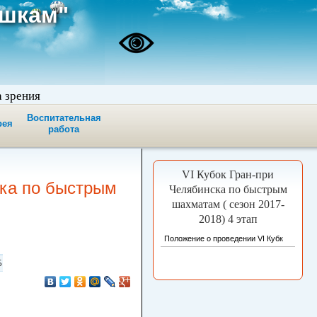
ашкам"
а зрения
Воспитательная
рея
работа
VI Кубок Гран-при
ска по быстрым
Челябинска по быстрым
шахматам ( сезон 2017-
2018) 4 этап
Положение о проведении VI Кубк
Б