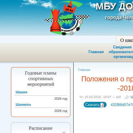
МБУ ДО
города Чел
О шк
Сведения
Главная
образовате
организац
Главная
Годовые планы
Положения о пр
спортивных
мероприятий
-201
Шашки
Чт, 15.03.2018 - 10:07 — sofi
Ш
2026
год
Скачать
Шахматы
432f88d07e7
2026
год
Расписание