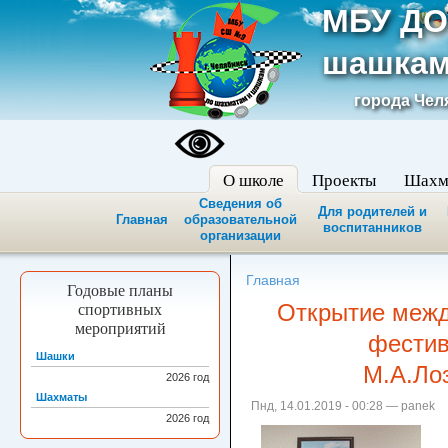
МБУ ДО
шашкам
города Чел
О школе
Проекты
Шахм
Сведения об
Для родителей и
Главная
образовательной
воспитанников
организации
Главная
Годовые планы
Открытие межд
спортивных
мероприятий
фести
Шашки
М.А.Лоз
2026
год
Шахматы
Пнд, 14.01.2019 - 00:28 — panek
2026
год