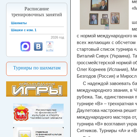
ме
«М
Расписание
тренировочных занятий
ша
Шахматы
ме
Шашки с изм. 1
с нормой международного ма
2026 год
всех желающих с обсчетом р
стартовый список турнира 
Виталий Сивук (Украина). Т
гроссмейстерской нормой о
Турниры по шахматам
Олег Корнеев (Испания), М
Безгодов (Россия) и Миросл
С надеждой завоевать б
международного звания, в Ч
рубежа. Так, единственная 
турнире «В» – трехкратная 
Даулетова настроена решит
международного мастера от
турнира «В» возглавил укр
Ситников. Турниры «А» и «В