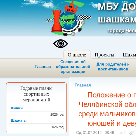
МБУ ДО
шашкам
города Чел
О школе
Проекты
Шахм
Сведения об
Для родителей и
Главная
образовательной
воспитанников
организации
Главная
Годовые планы
Положение о 
спортивных
мероприятий
Челябинской обл
Шашки
среди мальчиков 
2026
год
Шахматы
юношей и деву
2026
год
Ср, 31.07.2019 - 08:49 — sofi