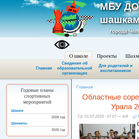
МБУ ДО
шашкам
города Чел
О школе
Проекты
Шахм
Сведения об
Для родителей и
Главная
образовательной
воспитанников
организации
Главная
Годовые планы
Областные соре
спортивных
мероприятий
Урала 2
Шашки
Ср, 01.07.2026 - 07:07 — sofi
2026
год
Шахматы
2026
год