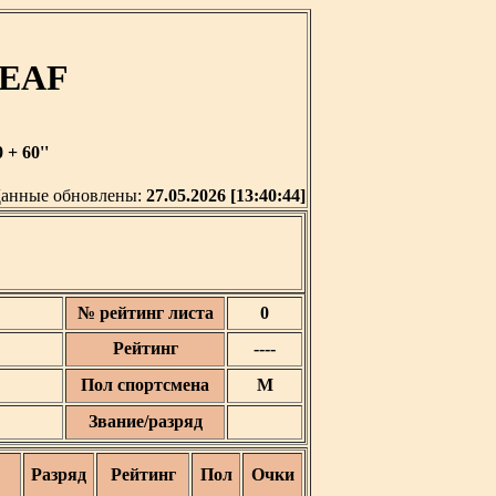
DEAF
+ 60''
анные обновлены:
27.05.2026 [13:40:44]
№ рейтинг листа
0
Рейтинг
----
Пол спортсмена
М
Звание/разряд
Разряд
Рейтинг
Пол
Очки