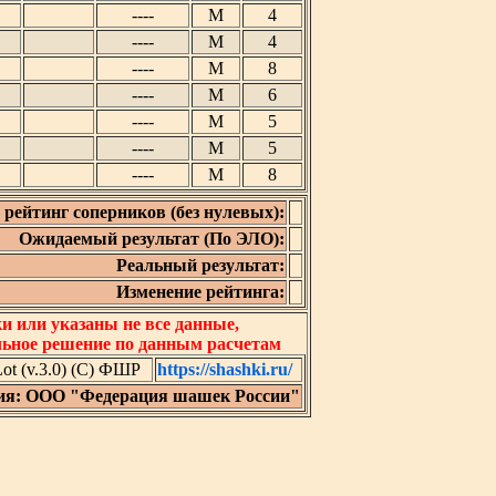
----
М
4
----
М
4
----
М
8
----
М
6
----
М
5
----
М
5
----
М
8
рейтинг соперников (без нулевых):
Ожидаемый результат (По ЭЛО):
Реальный результат:
Изменение рейтинга:
 или указаны не все данные,
льное решение по данным расчетам
t (v.3.0) (C) ФШР
https://shashki.ru/
ия: ООО "Федерация шашек России"