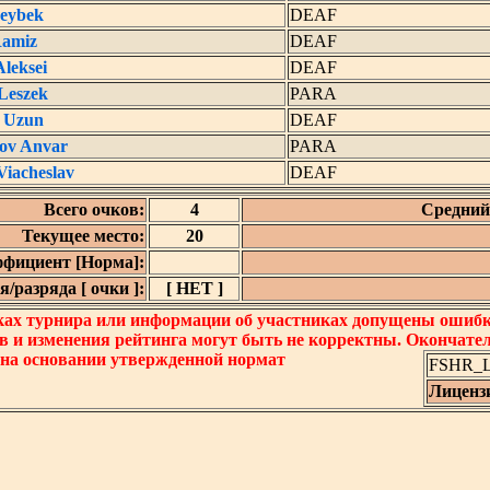
eybek
DEAF
Ramiz
DEAF
Aleksei
DEAF
 Leszek
PARA
 Uzun
DEAF
ov Anvar
PARA
Viacheslav
DEAF
Всего очков:
4
Средний 
Текущее место:
20
фициент [Норма]:
/разряда [ очки ]:
[ НЕТ ]
ках турнира или информации об участниках допущены ошибки
в и изменения рейтинга могут быть не корректны. Окончате
 на основании утвержденной нормат
FSHR_Lo
Лиценз