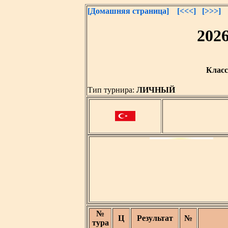
[Домашняя страница]
[<<<]
[>>>]
202
Класс
Тип турнира:
ЛИЧНЫЙ
№
Ц
Результат
№
тура