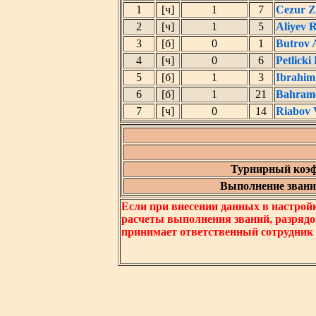
1
[ч]
1
7
Cezur Z
2
[ч]
1
5
Aliyev 
3
[б]
0
1
Butrov 
4
[ч]
0
6
Petlicki
5
[б]
1
3
Ibrahim
6
[б]
1
21
Bahram
7
[ч]
0
14
Riabov 
Турнирный коэф
Выполнение звания
Если при внесении данных в настрой
расчеты выполнения званий, разрядо
принимает ответственный сотрудник