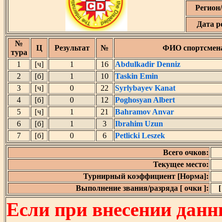
Регион
Дата р
№
Ц
Результат
№
ФИО спортсмен
тура
1
[ч]
1
16
Abdulkadir Denniz
2
[б]
1
10
Taskin Emin
3
[ч]
0
22
Syrlybayev Kanat
4
[б]
0
12
Poghosyan Albert
5
[ч]
1
21
Bahramov Anvar
6
[б]
1
3
Ibrahim Uzun
7
[б]
0
6
Petlicki Leszek
Всего очков:
Текущее место:
Турнирный коэффициент [Норма]:
Выполнение звания/разряда [ очки ]:
[
Если при внесении данн