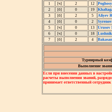
1
[ч]
2
12
Poghosy
2
[б]
0
19
Khaltag
3
[б]
2
5
Aliyev 
4
[б]
0
2
Syrenov
5
[ч]
0
13
Urusov 
6
[ч]
0
18
Lushnik
7
[б]
2
4
Bakasan
Турнирный коэф
Выполнение звания
Если при внесении данных в настрой
расчеты выполнения званий, разрядо
принимает ответственный сотрудник