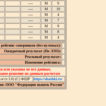
----
М
9
----
М
10
----
М
4
----
М
7
----
М
9
----
М
8
----
М
4
рейтинг соперников (без нулевых):
Ожидаемый результат (По ЭЛО):
Реальный результат:
Изменение рейтинга:
 или указаны не все данные,
льное решение по данным расчетам
t (v.3.0) (C) ФШР
https://shashki.ru/
ия: ООО "Федерация шашек России"