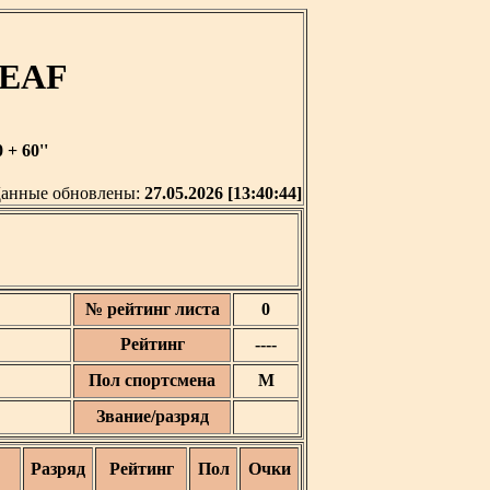
DEAF
+ 60''
анные обновлены:
27.05.2026 [13:40:44]
№ рейтинг листа
0
Рейтинг
----
Пол спортсмена
М
Звание/разряд
Разряд
Рейтинг
Пол
Очки