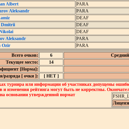
an Albert
PARA
arov Aleksandr
PARA
Ramiz
DEAF
 Dmitrii
DEAF
Nikolai
DEAF
ov Aleksandr
PARA
 Ozir
PARA
Всего очков:
6
Средний 
Текущее место:
14
фициент [Норма]:
/разряда [ очки ]:
[ НЕТ ]
ках турнира или информации об участниках допущены ошибки
в и изменения рейтинга могут быть не корректны. Окончате
 на основании утвержденной нормат
FSHR_Lo
Лиценз