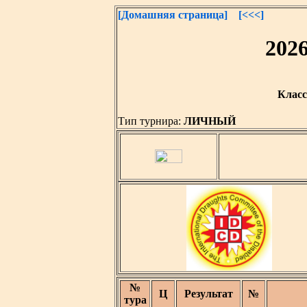
[Домашняя страница]
[<<<]
202
Класс
Тип турнира:
ЛИЧНЫЙ
№
Ц
Результат
№
тура