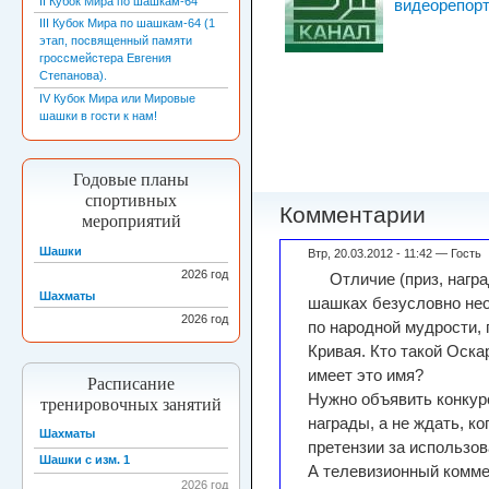
II Кубок Мира по шашкам-64
видеорепор
III Кубок Мира по шашкам-64 (1
этап, посвященный памяти
гроссмейстера Евгения
Степанова).
IV Кубок Мира или Мировые
шашки в гости к нам!
Годовые планы
спортивных
Комментарии
мероприятий
Шашки
Втр, 20.03.2012 - 11:42 — Гость
2026
год
Отличие (приз, нагр
Шахматы
шашках безусловно нео
2026
год
по народной мудрости, 
Кривая. Кто такой Оска
имеет это имя?
Расписание
Нужно объявить конкур
тренировочных занятий
награды, а не ждать, к
Шахматы
претензии за использов
Шашки с изм. 1
А телевизионный комме
2026 год