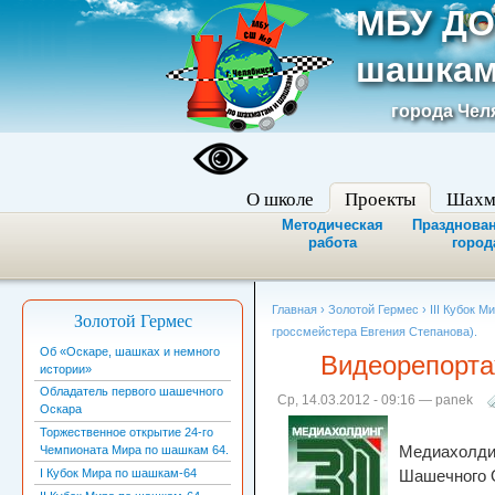
МБУ ДО
шашкам
города Чел
О школе
Проекты
Шахм
Методическая
Празднован
работа
город
Главная
›
Золотой Гермес
›
III Кубок 
Золотой Гермес
гроссмейстера Евгения Степанова).
Об «Оскаре, шашках и немного
Видеорепорт
истории»
Обладатель первого шашечного
Ср, 14.03.2012 - 09:16 — panek
Оскара
Торжественное открытие 24-го
Медиахолдин
Чемпионата Мира по шашкам 64.
I Кубок Мира по шашкам-64
Шашечного 