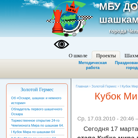
МБУ ДО
шашкам
города Чел
О школе
Проекты
Шахм
Методическая
Празднован
работа
город
Главная
›
Золотой Гермес
›
I Кубок Ми
Золотой Гермес
Кубок Ми
Об «Оскаре, шашках и немного
истории»
Обладатель первого шашечного
Оскара
Ср, 17.03.2010 - 20:46
Торжественное открытие 24-го
Чемпионата Мира по шашкам 64.
Сегодня 17 март
I Кубок Мира по шашкам-64
этапа Кубка мира