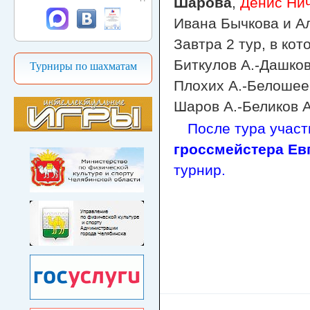
Шарова
,
Денис Ни
Ивана Бычкова и А
Завтра 2 тур, в ко
Биткулов А.-Дашков
Турниры по шахматам
Плохих А.-Белошеев
Шаров А.-Беликов А
После тура участ
гроссмейстера Ев
турнир.