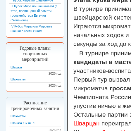
II Кубок Мира по шашкам-64
III Кубок Мира по шашкам-64 (1
В турнире принимае
этап, посвященный памяти
гроссмейстера Евгения
швейцарской систем
Степанова).
Играются микроматч
IV Кубок Мира или Мировые
шашки в гости к нам!
начальных ходов и 
секунды за ход до 
Годовые планы
В турнире прини
спортивных
мероприятий
кандидаты в маст
Шашки
участников-воспи
2026
год
Первый тур вызвал 
Шахматы
2026
год
микроматча
гроссм
Чемпионата Росси
Расписание
упустив ничью в же
тренировочных занятий
Остальные партии 
Шахматы
Шварцан
переигра
Шашки с изм. 1
2026 год